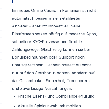
Ein neues Online Casino in Rumänien ist nicht
automatisch besser als ein etablierter
Anbieter – aber oft innovativer. Neue
Plattformen setzen häufig auf moderne Apps,
schnellere KYC-Prozesse und flexible
Zahlungswege. Gleichzeitig können sie bei
Bonusbedingungen oder Support noch
unausgereift sein. Deshalb solltest du nicht
nur auf den Startbonus achten, sondern auf
das Gesamtpaket: Sicherheit, Transparenz
und zuverlässige Auszahlungen.
Frische Lizenz- und Compliance-Prüfung
Aktuelle Spielauswahl mit mobilen