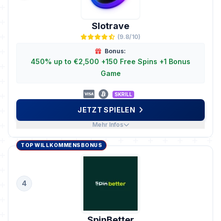
GUT ZU WISSEN
Slotrave
Fewer ongoing promotions
(9.8/10)
Bonus:
450% up to €2,500 +150 Free Spins +1 Bonus
Game
SKRILL
JETZT SPIELEN
Mehr Infos
TOP WILLKOMMENSBONUS
WARUM WIR ES MÖGEN
RTP: 97%
Min Deposit: €10
Payout speed: 1-3 hours
4
Casino Games: 7000+
GUT ZU WISSEN
SpinBetter
Wagering: Bonus x40