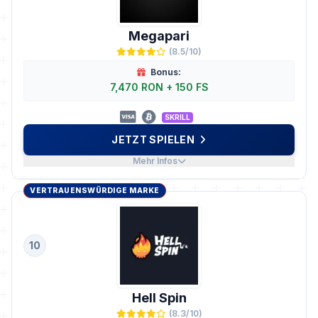
GUT ZU WISSEN
Megapari
Limited payment methods
(8.5/10)
Bonus:
7,470 RON + 150 FS
SKRILL
JETZT SPIELEN
Mehr Infos
VERTRAUENSWÜRDIGE MARKE
WARUM WIR ES MÖGEN
RTP: 96%
Min Deposit: 10 RON
Payout speed: Under 1 hour
10
Casino Games: 6000+
GUT ZU WISSEN
Hell Spin
Support not always 24/7
(8.3/10)