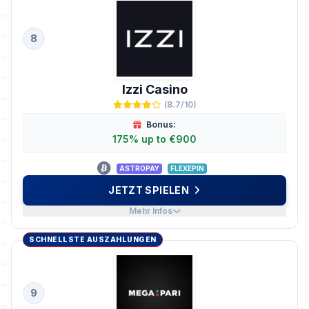
RTP: 97%
Min Deposit: €1
Payout speed: Under 1 hour
8
Casino Games: 7000+
GUT ZU WISSEN
Izzi Casino
Interface can feel cluttered
(8.7/10)
Bonus:
175% up to €900
ASTROPAY
FLEXEPIN
JETZT SPIELEN
Mehr Infos
SCHNELLSTE AUSZAHLUNGEN
WARUM WIR ES MÖGEN
RTP: 96%
Min Deposit: €5
Payout speed: 1-24 hours
9
Casino Games: 4500+