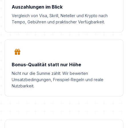
Auszahlungen im Blick
Vergleich von Visa, Skrill, Neteller und Krypto nach
Tempo, Gebühren und praktischer Verfügbarkeit.
Bonus-Qualität statt nur Höhe
Nicht nur die Summe zählt: Wir bewerten
Umsatzbedingungen, Freispiel-Regeln und reale
Nutzbarkeit.