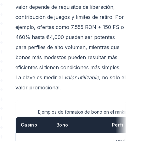
valor depende de requisitos de liberación,
contribución de juegos y límites de retiro. Por
ejemplo, ofertas como 7,555 RON + 150 FS o
460% hasta €4,000 pueden ser potentes
para perfiles de alto volumen, mientras que
bonos más modestos pueden resultar más
eficientes si tienen condiciones más simples.
La clave es medir el
valor utilizable
, no solo el
valor promocional.
Ejemplos de formatos de bono en el ranking actu
Casino
Bono
Perfil reco