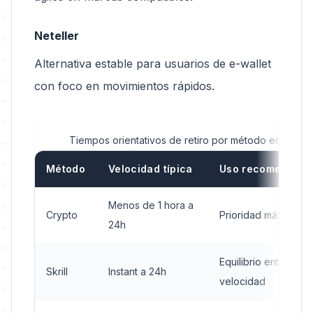
Neteller
Alternativa estable para usuarios de e-wallet
con foco en movimientos rápidos.
Tiempos orientativos de retiro por método en mayo
Método
Velocidad típica
Uso recomendad
Menos de 1 hora a
Crypto
Prioridad máxima en
24h
Equilibrio entre cont
Skrill
Instant a 24h
velocidad