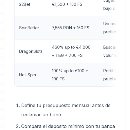
Jugador mixt
22Bet
€1,500 + 150 FS
bajo depósito 
Usuario local
SpinBetter
7,555 RON + 150 FS
prefiere RON
460% up to €4,000
Buscador de a
DragonSlots
+ 1 BG + 700 FS
volumen y slo
100% up to €100 +
Perfil conser
Hell Spin
100 FS
prueba
Define tu presupuesto mensual antes de
reclamar un bono.
Compara el depósito mínimo con tu banca