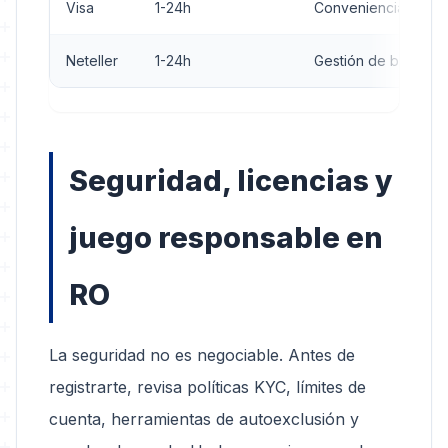
Visa
1-24h
Conveniencia y fami
Neteller
1-24h
Gestión de banca r
Seguridad, licencias y
juego responsable en
RO
La seguridad no es negociable. Antes de
registrarte, revisa políticas KYC, límites de
cuenta, herramientas de autoexclusión y