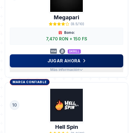
BUENO SABER
Megapari
Limited payment methods
(8.5/10)
Bono:
7,470 RON + 150 FS
SKRILL
JUGAR AHORA
Más información
MARCA CONFIABLE
POR QUÉ NOS GUSTA
RTP: 96%
Min Deposit: 10 RON
Payout speed: Under 1 hour
10
Casino Games: 6000+
BUENO SABER
Hell Spin
Support not always 24/7