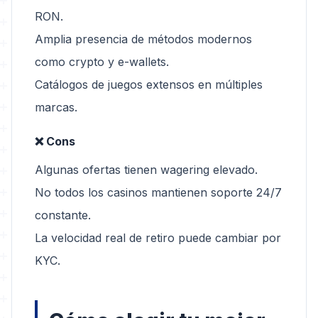
RON.
Amplia presencia de métodos modernos
como crypto y e-wallets.
Catálogos de juegos extensos en múltiples
marcas.
❌ Cons
Algunas ofertas tienen wagering elevado.
No todos los casinos mantienen soporte 24/7
constante.
La velocidad real de retiro puede cambiar por
KYC.