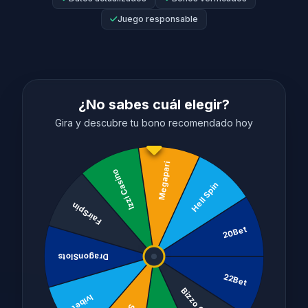
Juego responsable
¿No sabes cuál elegir?
Gira y descubre tu bono recomendado hoy