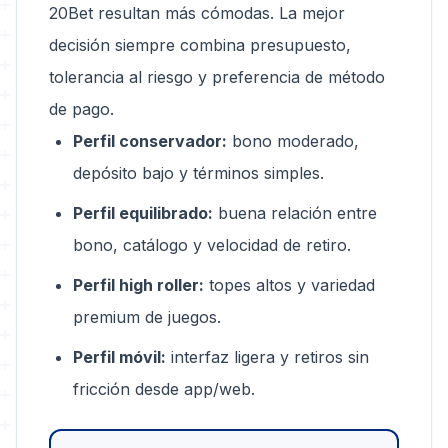
20Bet resultan más cómodas. La mejor
decisión siempre combina presupuesto,
tolerancia al riesgo y preferencia de método
de pago.
Perfil conservador:
bono moderado,
depósito bajo y términos simples.
Perfil equilibrado:
buena relación entre
bono, catálogo y velocidad de retiro.
Perfil high roller:
topes altos y variedad
premium de juegos.
Perfil móvil:
interfaz ligera y retiros sin
fricción desde app/web.