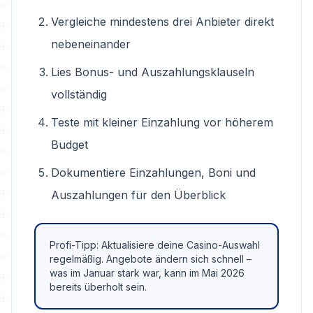
Vergleiche mindestens drei Anbieter direkt
nebeneinander
Lies Bonus- und Auszahlungsklauseln
vollständig
Teste mit kleiner Einzahlung vor höherem
Budget
Dokumentiere Einzahlungen, Boni und
Auszahlungen für den Überblick
Profi-Tipp: Aktualisiere deine Casino-Auswahl
regelmäßig. Angebote ändern sich schnell –
was im Januar stark war, kann im Mai 2026
bereits überholt sein.