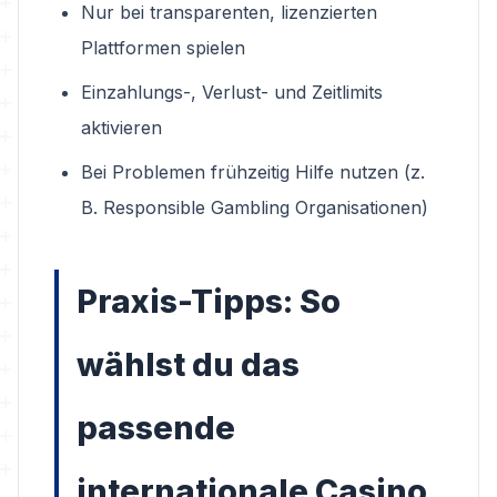
Nur bei transparenten, lizenzierten
Plattformen spielen
Einzahlungs-, Verlust- und Zeitlimits
aktivieren
Bei Problemen frühzeitig Hilfe nutzen (z.
B. Responsible Gambling Organisationen)
Praxis-Tipps: So
wählst du das
passende
internationale Casino