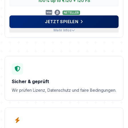
100% up to €120 + 120 FS
NETELLER
JETZT SPIELEN
Mehr Infos
WARUM WIR ES MÖGEN
RTP: 96%
Min Deposit: €1
Payout speed: 1-24 hours
Casino Games: 5000+
GUT ZU WISSEN
Sicher & geprüft
Limited table game selection
Wir prüfen Lizenz, Datenschutz und faire Bedingungen.