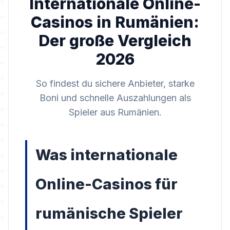
Internationale Online-
Casinos in Rumänien:
Der große Vergleich
2026
So findest du sichere Anbieter, starke
Boni und schnelle Auszahlungen als
Spieler aus Rumänien.
Was internationale
Online-Casinos für
rumänische Spieler