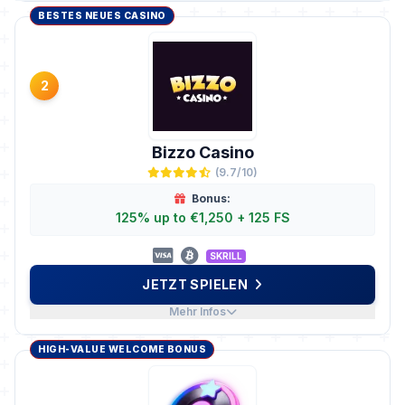
BESTES NEUES CASINO
WARUM WIR ES MÖGEN
RTP: 97%
Min Deposit: €1
Payout speed: 1-24 hours
2
Casino Games: 5000+
GUT ZU WISSEN
Bizzo Casino
Complex bonus terms
(9.7/10)
Bonus:
125% up to €1,250 + 125 FS
SKRILL
JETZT SPIELEN
Mehr Infos
HIGH-VALUE WELCOME BONUS
WARUM WIR ES MÖGEN
RTP: 96%
Min Deposit: €10