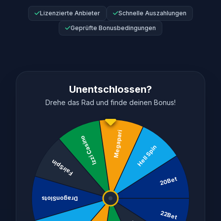
Lizenzierte Anbieter
Schnelle Auszahlungen
Geprüfte Bonusbedingungen
Unentschlossen?
Drehe das Rad und finde deinen Bonus!