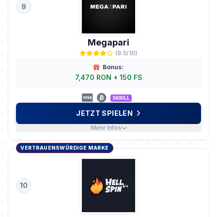
Payout speed: 1-24 hours
9
Casino Games: 4500+
GUT ZU WISSEN
Megapari
Limited payment methods
(8.5/10)
Bonus:
7,470 RON + 150 FS
SKRILL
JETZT SPIELEN
Mehr Infos
VERTRAUENSWÜRDIGE MARKE
WARUM WIR ES MÖGEN
RTP: 96%
Min Deposit: 10 RON
Payout speed: Under 1 hour
10
Casino Games: 6000+
GUT ZU WISSEN