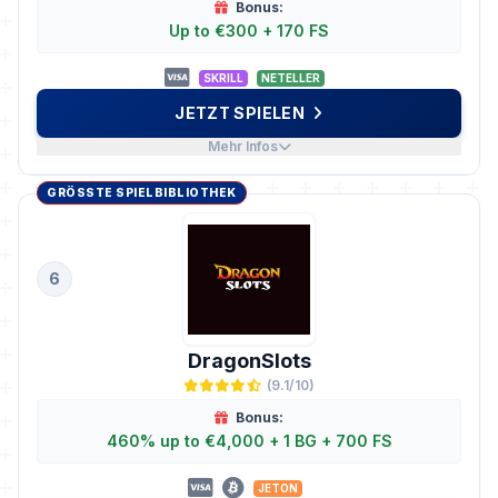
Bonus:
Up to €300 + 170 FS
SKRILL
NETELLER
JETZT SPIELEN
Mehr Infos
GRÖSSTE SPIELBIBLIOTHEK
WARUM WIR ES MÖGEN
RTP: 97%
Min Deposit: €5
Payout speed: 1-3 hours
6
Casino Games: 4000+
GUT ZU WISSEN
DragonSlots
Limited crypto options
(9.1/10)
Bonus:
460% up to €4,000 + 1 BG + 700 FS
JETON