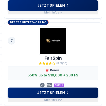
JETZT SPIELEN
Mehr Infos
BESTES KRYPTO-CASINO
WARUM WIR ES MÖGEN
RTP: 96%
Min Deposit: €10
Payout speed: 1-24 hours
7
Casino Games: 8000+
GUT ZU WISSEN
FairSpin
Withdrawal processing can be slow
(8.9/10)
Bonus:
550% up to $10,000 + 200 FS
SKRILL
JETZT SPIELEN
Mehr Infos