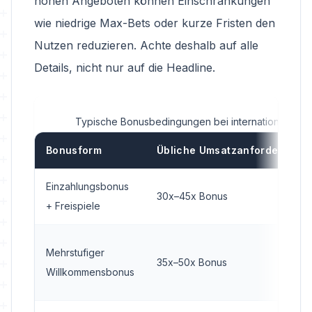
hohen Angeboten können Einschränkungen
wie niedrige Max-Bets oder kurze Fristen den
Nutzen reduzieren. Achte deshalb auf alle
Details, nicht nur auf die Headline.
Typische Bonusbedingungen bei internationalen On
Bonusform
Übliche Umsatzanforderung
Einzahlungsbonus
30x–45x Bonus
+ Freispiele
Mehrstufiger
35x–50x Bonus
Willkommensbonus