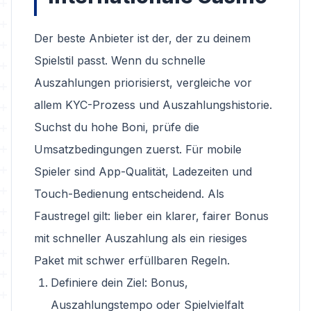
Der beste Anbieter ist der, der zu deinem
Spielstil passt. Wenn du schnelle
Auszahlungen priorisierst, vergleiche vor
allem KYC-Prozess und Auszahlungshistorie.
Suchst du hohe Boni, prüfe die
Umsatzbedingungen zuerst. Für mobile
Spieler sind App-Qualität, Ladezeiten und
Touch-Bedienung entscheidend. Als
Faustregel gilt: lieber ein klarer, fairer Bonus
mit schneller Auszahlung als ein riesiges
Paket mit schwer erfüllbaren Regeln.
Definiere dein Ziel: Bonus,
Auszahlungstempo oder Spielvielfalt