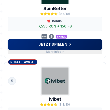
GUT ZU WISSEN
SpinBetter
Wagering: Bonus x40
(9.5/10)
Bonus:
7,555 RON + 150 FS
SKRILL
JETZT SPIELEN
Mehr Infos
SPIELERFAVORIT
WARUM WIR ES MÖGEN
RTP: 96%
Min Deposit: 10 RON
Payout speed: Up to 24 hours
5
Casino Games: 5500+
GUT ZU WISSEN
Ivibet
Higher wagering requirements
(9.3/10)