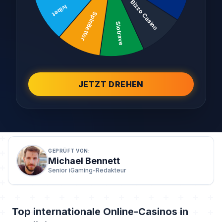
JETZT DREHEN
GEPRÜFT VON:
Michael Bennett
Senior iGaming-Redakteur
Top internationale Online-Casinos in