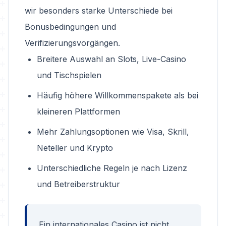
wir besonders starke Unterschiede bei
Bonusbedingungen und
Verifizierungsvorgängen.
Breitere Auswahl an Slots, Live-Casino
und Tischspielen
Häufig höhere Willkommenspakete als bei
kleineren Plattformen
Mehr Zahlungsoptionen wie Visa, Skrill,
Neteller und Krypto
Unterschiedliche Regeln je nach Lizenz
und Betreiberstruktur
Ein internationales Casino ist nicht