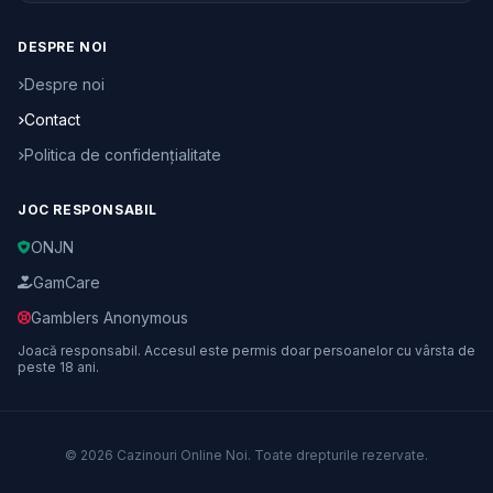
DESPRE NOI
Despre noi
Contact
Politica de confidențialitate
JOC RESPONSABIL
ONJN
GamCare
Gamblers Anonymous
Joacă responsabil. Accesul este permis doar persoanelor cu vârsta de
peste 18 ani.
© 2026 Cazinouri Online Noi. Toate drepturile rezervate.