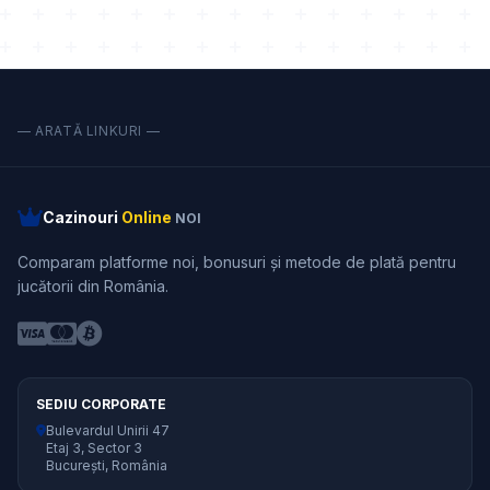
— ARATĂ LINKURI —
Cazinouri
Online
NOI
Comparam platforme noi, bonusuri și metode de plată pentru
jucătorii din România.
SEDIU CORPORATE
Bulevardul Unirii 47
Etaj 3, Sector 3
București, România