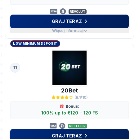
REVOLUT
GRAJ TERAZ
Więcej informacji
LOW MINIMUM DEPOSIT
DLACZEGO POLECAMY
RTP: 97%
Min Deposit: €5
Payout speed: 1-3 hours
11
Casino Games: 3500+
WARTO WIEDZIEĆ
20Bet
Smaller welcome bonus
(8.1/10)
Bonus:
100% up to €120 + 120 FS
NETELLER
GRAJ TERAZ