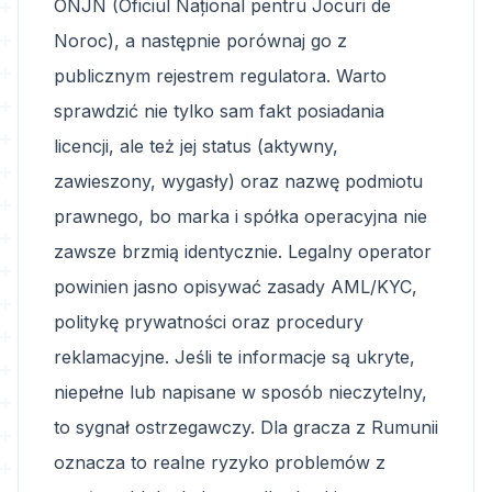
ONJN (Oficiul Național pentru Jocuri de
Noroc), a następnie porównaj go z
publicznym rejestrem regulatora. Warto
sprawdzić nie tylko sam fakt posiadania
licencji, ale też jej status (aktywny,
zawieszony, wygasły) oraz nazwę podmiotu
prawnego, bo marka i spółka operacyjna nie
zawsze brzmią identycznie. Legalny operator
powinien jasno opisywać zasady AML/KYC,
politykę prywatności oraz procedury
reklamacyjne. Jeśli te informacje są ukryte,
niepełne lub napisane w sposób nieczytelny,
to sygnał ostrzegawczy. Dla gracza z Rumunii
oznacza to realne ryzyko problemów z