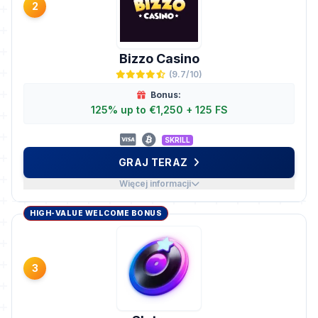
Payout speed: 1-24 hours
2
Casino Games: 5000+
WARTO WIEDZIEĆ
Bizzo Casino
Complex bonus terms
(9.7/10)
Bonus:
125% up to €1,250 + 125 FS
SKRILL
GRAJ TERAZ
Więcej informacji
HIGH-VALUE WELCOME BONUS
DLACZEGO POLECAMY
RTP: 96%
Min Deposit: €10
Payout speed: Instant
3
Casino Games: 6000+
WARTO WIEDZIEĆ