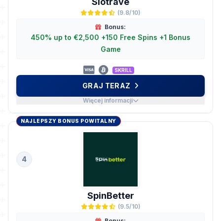
Slotrave
Fewer ongoing promotions
(9.8/10)
Bonus:
450% up to €2,500 +150 Free Spins +1 Bonus
Game
SKRILL
GRAJ TERAZ
Więcej informacji
NAJLEPSZY BONUS POWITALNY
DLACZEGO POLECAMY
RTP: 97%
Min Deposit: €10
Payout speed: 1-3 hours
4
Casino Games: 7000+
WARTO WIEDZIEĆ
SpinBetter
Wagering: Bonus x40
(9.5/10)
Bonus: