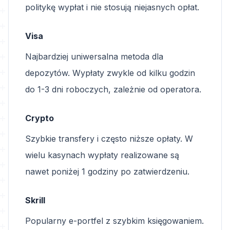
politykę wypłat i nie stosują niejasnych opłat.
Visa
Najbardziej uniwersalna metoda dla
depozytów. Wypłaty zwykle od kilku godzin
do 1-3 dni roboczych, zależnie od operatora.
Crypto
Szybkie transfery i często niższe opłaty. W
wielu kasynach wypłaty realizowane są
nawet poniżej 1 godziny po zatwierdzeniu.
Skrill
Popularny e-portfel z szybkim księgowaniem.