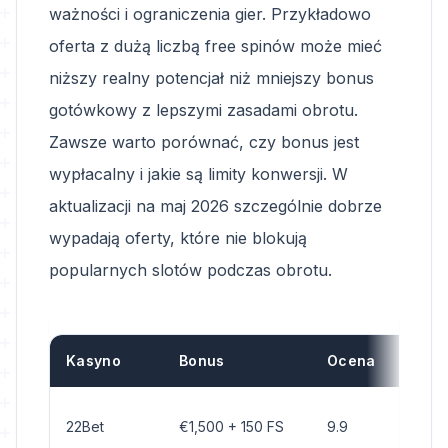
ważności i ograniczenia gier. Przykładowo
oferta z dużą liczbą free spinów może mieć
niższy realny potencjał niż mniejszy bonus
gotówkowy z lepszymi zasadami obrotu.
Zawsze warto porównać, czy bonus jest
wypłacalny i jakie są limity konwersji. W
aktualizacji na maj 2026 szczególnie dobrze
wypadają oferty, które nie blokują
popularnych slotów podczas obrotu.
Kasyno
Bonus
Ocena
Mocn
Wyso
22Bet
€1,500 + 150 FS
9.9
ogóln