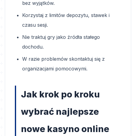
bez wyjątków.
Korzystaj z limitów depozytu, stawek i
czasu sesji.
Nie traktuj gry jako źródła stałego
dochodu.
W razie problemów skontaktuj się z
organizacjami pomocowymi.
Jak krok po kroku
wybrać najlepsze
nowe kasyno online