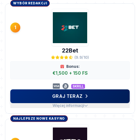
WYBÓR REDAKCJI
1
22Bet
(9.9/10)
Bonus:
€1,500 + 150 FS
SKRILL
GRAJ TERAZ
Więcej informacji
NAJLEPSZE NOWE KASYNO
DLACZEGO POLECAMY
RTP: 97%
Min Deposit: €1