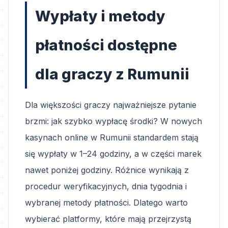
Wypłaty i metody
płatności dostępne
dla graczy z Rumunii
Dla większości graczy najważniejsze pytanie
brzmi: jak szybko wypłacę środki? W nowych
kasynach online w Rumunii standardem stają
się wypłaty w 1–24 godziny, a w części marek
nawet poniżej godziny. Różnice wynikają z
procedur weryfikacyjnych, dnia tygodnia i
wybranej metody płatności. Dlatego warto
wybierać platformy, które mają przejrzystą