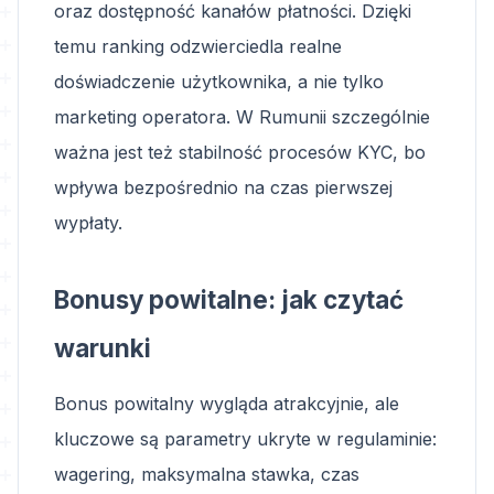
oraz dostępność kanałów płatności. Dzięki
temu ranking odzwierciedla realne
doświadczenie użytkownika, a nie tylko
marketing operatora. W Rumunii szczególnie
ważna jest też stabilność procesów KYC, bo
wpływa bezpośrednio na czas pierwszej
wypłaty.
Bonusy powitalne: jak czytać
warunki
Bonus powitalny wygląda atrakcyjnie, ale
kluczowe są parametry ukryte w regulaminie:
wagering, maksymalna stawka, czas