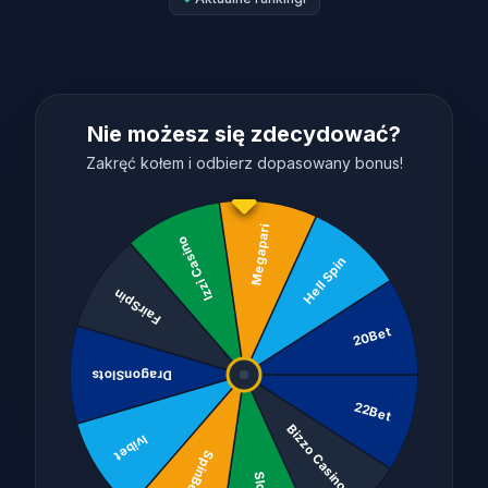
Nie możesz się zdecydować?
Zakręć kołem i odbierz dopasowany bonus!