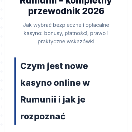
Rumunii – kompletny
przewodnik 2026
Jak wybrać bezpieczne i opłacalne
kasyno: bonusy, płatności, prawo i
praktyczne wskazówki
Czym jest nowe
kasyno online w
Rumunii i jak je
rozpoznać