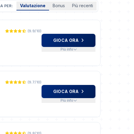
Valutazione
Bonus
Più recenti
A PER:
(9.9/10)
GIOCA ORA
Più info
(9.7/10)
GIOCA ORA
Più info
(9.8/10)