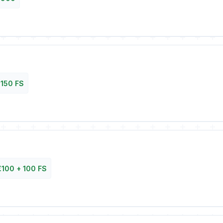
DA SAPERE
Limited payment methods
 150 FS
DA SAPERE
Support not always 24/7
€100 + 100 FS
DA SAPERE