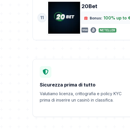
RTP: 97%
20Bet
Min Deposit: €5
Payout speed: 1-3 hours
11
100% up to 
Bonus:
Casino Games: 3500+
NETELLER
PERCHÉ CI PIACE
RTP: 96%
Min Deposit: €1
Payout speed: 1-24 hours
Casino Games: 5000+
Sicurezza prima di tutto
Valutiamo licenza, crittografia e policy KYC
prima di inserire un casinò in classifica.