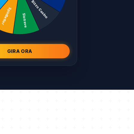
GIRA ORA