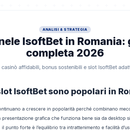
ANALISI & STRATEGIA
ele IsoftBet in Romania:
completa 2026
asinò affidabili, bonus sostenibili e slot IsoftBet adat
slot IsoftBet sono popolari in 
continuano a crescere in popolarità perché combinano me
una presentazione grafica che funziona bene sia da desktop 
il punto forte è l’equilibrio tra intrattenimento e facilità d’u