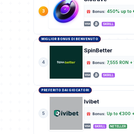
Min Deposit: €10
Payout speed: Instant
3
450% up to 
Bonus:
Casino Games: 6000+
SKRILL
MIGLIOR BONUS DI BENVENUTO
PERCHÉ CI PIACE
RTP: 97%
SpinBetter
Min Deposit: €10
Payout speed: 1-3 hours
4
7,555 RON +
Bonus:
Casino Games: 7000+
SKRILL
PREFERITO DAI GIOCATORI
PERCHÉ CI PIACE
RTP: 96%
Ivibet
Min Deposit: 10 RON
Payout speed: Up to 24 hours
5
Up to €300 +
Bonus:
Casino Games: 5500+
SKRILL
NETELLER