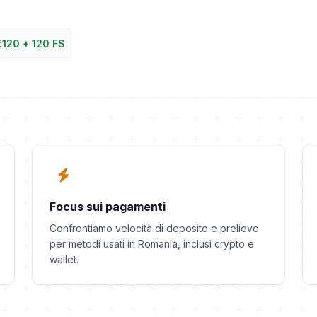
Smaller welcome bonus
€120 + 120 FS
DA SAPERE
Limited table game selection
Focus sui pagamenti
Confrontiamo velocità di deposito e prelievo
per metodi usati in Romania, inclusi crypto e
wallet.