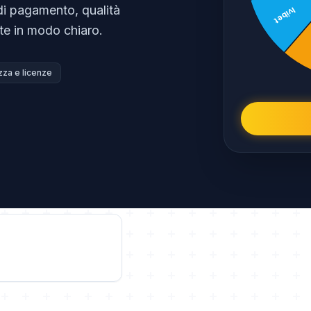
di pagamento, qualità
te in modo chiaro.
zza e licenze