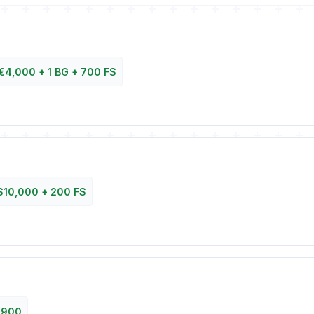
DA SAPERE
Limited crypto options
€4,000 + 1 BG + 700 FS
DA SAPERE
Withdrawal processing can be sl
$10,000 + 200 FS
DA SAPERE
Interface can feel cluttered
€900