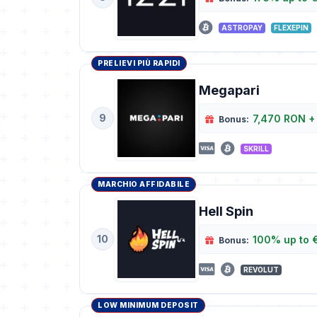
Casino Games: 7000+
ASTROPAY
FLEXEPIN
PRELIEVI PIÙ RAPIDI
PERCHÉ CI PIACE
RTP: 96%
Megapari
Min Deposit: €5
Payout speed: 1-24 hours
9
7,470 RON +
Bonus:
Casino Games: 4500+
SKRILL
MARCHIO AFFIDABILE
PERCHÉ CI PIACE
RTP: 96%
Hell Spin
Min Deposit: 10 RON
Payout speed: Under 1 hour
10
100% up to 
Bonus:
Casino Games: 6000+
REVOLUT
LOW MINIMUM DEPOSIT
PERCHÉ CI PIACE