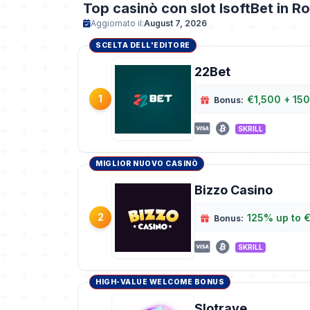
Top casinò con slot IsoftBet in R
Aggiornato il:
August 7, 2026
SCELTA DELL'EDITORE
22Bet
1
€1,500 + 150
Bonus:
SKRILL
MIGLIOR NUOVO CASINÒ
PERCHÉ CI PIACE
RTP: 97%
Bizzo Casino
Min Deposit: €1
Payout speed: 1-24 hours
2
125% up to €
Bonus:
Casino Games: 5000+
SKRILL
HIGH-VALUE WELCOME BONUS
PERCHÉ CI PIACE
RTP: 96%
Slotrave