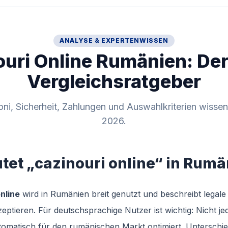
ANALYSE & EXPERTENWISSEN
uri Online Rumänien: De
Vergleichsratgeber
oni, Sicherheit, Zahlungen und Auswahlkriterien wisse
2026.
et „cazinouri online“ in Rumä
nline
wird in Rumänien breit genutzt und beschreibt legale 
ptieren. Für deutschsprachige Nutzer ist wichtig: Nicht jed
tomatisch für den rumänischen Markt optimiert. Unterschie