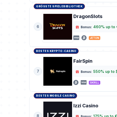
GRÖSSTE SPIELEBIBLIOTHEK
WARUM WIR ES MÖGEN
RTP: 97%
DragonSlots
Min Deposit: €5
Payout speed: 1-3 hours
6
460% up to 
Bonus:
Casino Games: 4000+
JETON
BESTES KRYPTO-CASINO
WARUM WIR ES MÖGEN
RTP: 96%
FairSpin
Min Deposit: €10
Payout speed: 1-24 hours
7
550% up to 
Bonus:
Casino Games: 8000+
SKRILL
BESTES MOBILE CASINO
WARUM WIR ES MÖGEN
RTP: 97%
Izzi Casino
Min Deposit: €1
Payout speed: Under 1 hour
8
175% up to 
Bonus: