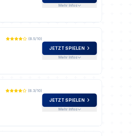
Mehr Infos
(8.5/10)
JETZT SPIELEN
Mehr Infos
(8.3/10)
JETZT SPIELEN
Mehr Infos