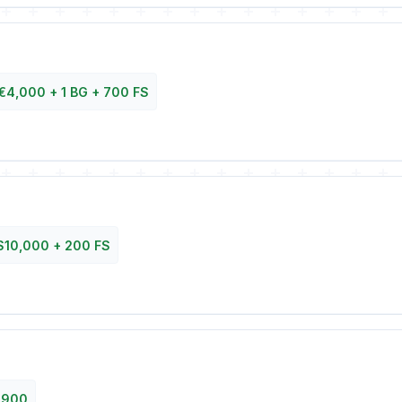
GUT ZU WISSEN
Limited crypto options
€4,000 + 1 BG + 700 FS
GUT ZU WISSEN
Withdrawal processing can be sl
$10,000 + 200 FS
GUT ZU WISSEN
Interface can feel cluttered
€900