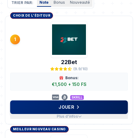
Note
Bonus
Nouveauté
TRIER PAR:
CHOIX DE L'ÉDITEUR
1
22Bet
(9.9/10)
Bonus:
€1,500 + 150 FS
SKRILL
JOUER
Plus d'infos
MEILLEUR NOUVEAU CASINO
POURQUOI ON L'AIME