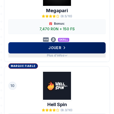
BON À SAVOIR
Megapari
Limited payment methods
(8.5/10)
Bonus:
7,470 RON + 150 FS
SKRILL
JOUER
Plus d'infos
MARQUE FIABLE
POURQUOI ON L'AIME
RTP: 96%
Min Deposit: 10 RON
Payout speed: Under 1 hour
10
Casino Games: 6000+
BON À SAVOIR
Hell Spin
Support not always 24/7
(8.3/10)