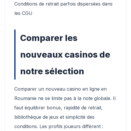
Conditions de retrait parfois dispersées dans
les CGU
Comparer les
nouveaux casinos de
notre sélection
Comparer un nouveau casino en ligne en
Roumanie ne se limite pas à la note globale. Il
faut équilibrer bonus, rapidité de retrait,
bibliothèque de jeux et simplicité des
conditions. Les profils joueurs diffèrent :