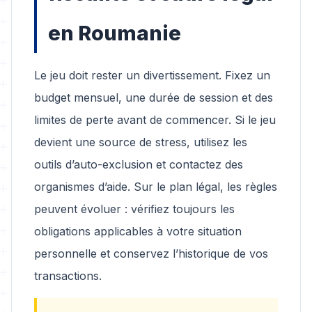
en Roumanie
Le jeu doit rester un divertissement. Fixez un
budget mensuel, une durée de session et des
limites de perte avant de commencer. Si le jeu
devient une source de stress, utilisez les
outils d’auto-exclusion et contactez des
organismes d’aide. Sur le plan légal, les règles
peuvent évoluer : vérifiez toujours les
obligations applicables à votre situation
personnelle et conservez l’historique de vos
transactions.