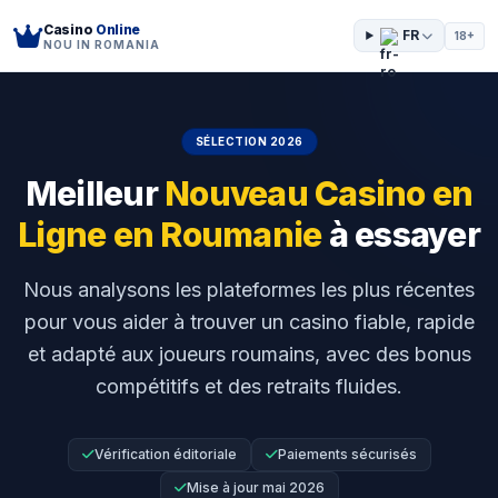
Casino
Online
FR
18+
NOU IN ROMANIA
SÉLECTION 2026
Meilleur
Nouveau Casino en
Ligne en Roumanie
à essayer
Nous analysons les plateformes les plus récentes
pour vous aider à trouver un
casino fiable, rapide
et adapté aux joueurs roumains
, avec des bonus
compétitifs et des retraits fluides.
Vérification éditoriale
Paiements sécurisés
Mise à jour mai 2026