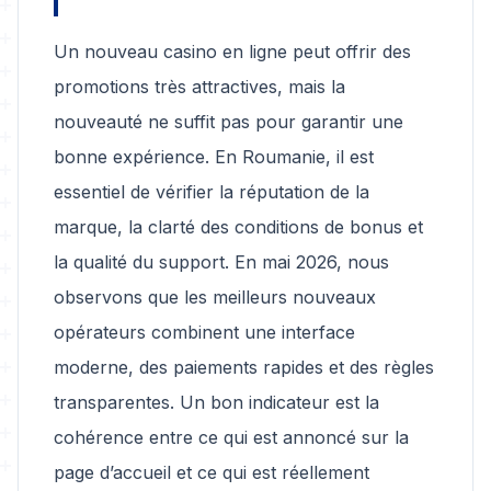
Un nouveau casino en ligne peut offrir des
promotions très attractives, mais la
nouveauté ne suffit pas pour garantir une
bonne expérience. En Roumanie, il est
essentiel de vérifier la réputation de la
marque, la clarté des conditions de bonus et
la qualité du support. En mai 2026, nous
observons que les meilleurs nouveaux
opérateurs combinent une interface
moderne, des paiements rapides et des règles
transparentes. Un bon indicateur est la
cohérence entre ce qui est annoncé sur la
page d’accueil et ce qui est réellement