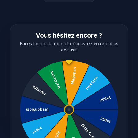
Vous hésitez encore ?
Faites tourner la roue et découvrez votre bonus
exclusif.