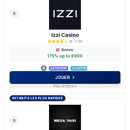
RTP: 97%
Min Deposit: €1
Payout speed: Under 1 hour
8
Casino Games: 7000+
BON À SAVOIR
Izzi Casino
Interface can feel cluttered
(8.7/10)
Bonus:
175% up to €900
ASTROPAY
FLEXEPIN
JOUER
Plus d'infos
RETRAITS LES PLUS RAPIDES
POURQUOI ON L'AIME
RTP: 96%
Min Deposit: €5
Payout speed: 1-24 hours
9
Casino Games: 4500+