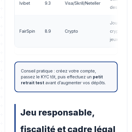
Ivibet
9.3
Visa/Skrill/Neteller
des retrait
Joueurs or
FairSpin
8.9
Crypto
crypto et 
jeux
Conseil pratique : créez votre compte,
passez le KYC tôt, puis effectuez un
petit
retrait test
avant d’augmenter vos dépôts.
Jeu responsable,
fiscalité et cadre légal