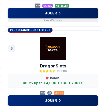
SKRILL
NETELLER
JOUER
Plus d'infos
PLUS GRANDE LUDOTHÈQUE
POURQUOI ON L'AIME
RTP: 97%
Min Deposit: €5
Payout speed: 1-3 hours
6
Casino Games: 4000+
BON À SAVOIR
DragonSlots
Limited crypto options
(9.1/10)
Bonus:
460% up to €4,000 + 1 BG + 700 FS
JETON
JOUER