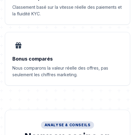
Classement basé sur la vitesse réelle des paiements et
la fluidité KYC.
Bonus comparés
Nous comparons la valeur réelle des offres, pas
seulement les chiffres marketing.
ANALYSE & CONSEILS