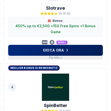
DA SAPERE
Slotrave
Fewer ongoing promotions
(9.8/10)
Bonus:
450% up to €2,500 +150 Free Spins +1 Bonus
Game
SKRILL
GIOCA ORA
Più info
MIGLIOR BONUS DI BENVENUTO
PERCHÉ CI PIACE
RTP: 97%
Min Deposit: €10
Payout speed: 1-3 hours
4
Casino Games: 7000+
DA SAPERE
SpinBetter
Wagering: Bonus x40
(9.5/10)