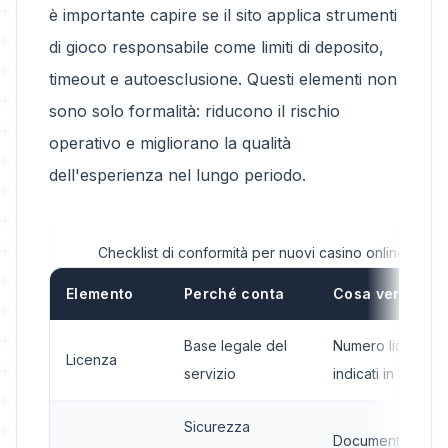
è importante capire se il sito applica strumenti
di gioco responsabile come limiti di deposito,
timeout e autoesclusione. Questi elementi non
sono solo formalità: riducono il rischio
operativo e migliorano la qualità
dell'esperienza nel lungo periodo.
Checklist di conformità per nuovi casino online in Ro
Elemento
Perché conta
Cosa verificar
Base legale del
Numero licenza e 
Licenza
servizio
indicati in footer
Sicurezza
Documenti richies