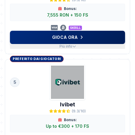
Bonus:
7,555 RON + 150 FS
SKRILL
GIOCA ORA
Più info
PREFERITO DAI GIOCATORI
PERCHÉ CI PIACE
RTP: 96%
Min Deposit: 10 RON
Payout speed: Up to 24 hours
5
Casino Games: 5500+
DA SAPERE
Ivibet
Higher wagering requirements
(9.3/10)
Bonus:
Up to €300 + 170 FS