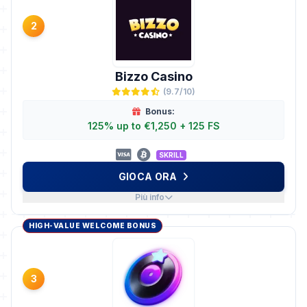
Min Deposit: €1
Payout speed: 1-24 hours
2
Casino Games: 5000+
DA SAPERE
Bizzo Casino
Complex bonus terms
(9.7/10)
Bonus:
125% up to €1,250 + 125 FS
SKRILL
GIOCA ORA
Più info
HIGH-VALUE WELCOME BONUS
PERCHÉ CI PIACE
RTP: 96%
Min Deposit: €10
Payout speed: Instant
3
Casino Games: 6000+