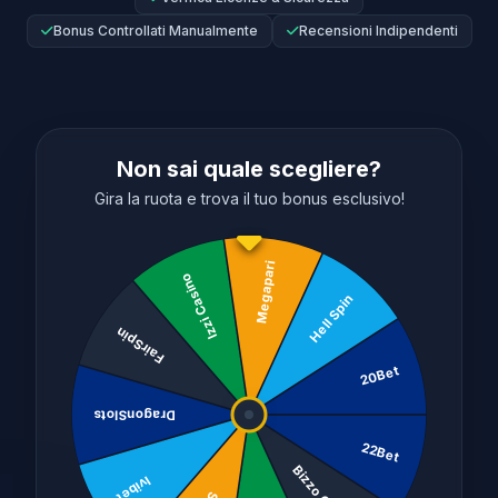
Bonus Controllati Manualmente
Recensioni Indipendenti
Non sai quale scegliere?
Gira la ruota e trova il tuo bonus esclusivo!