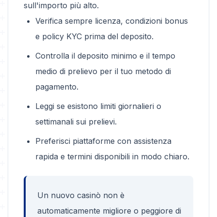
sull'importo più alto.
Verifica sempre licenza, condizioni bonus
e policy KYC prima del deposito.
Controlla il deposito minimo e il tempo
medio di prelievo per il tuo metodo di
pagamento.
Leggi se esistono limiti giornalieri o
settimanali sui prelievi.
Preferisci piattaforme con assistenza
rapida e termini disponibili in modo chiaro.
Un nuovo casinò non è
automaticamente migliore o peggiore di