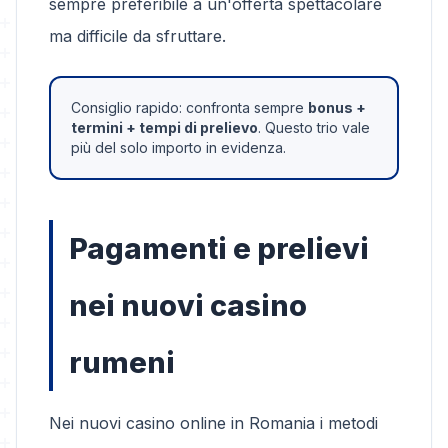
sempre preferibile a un'offerta spettacolare
ma difficile da sfruttare.
Consiglio rapido: confronta sempre
bonus +
termini + tempi di prelievo
. Questo trio vale
più del solo importo in evidenza.
Pagamenti e prelievi
nei nuovi casino
rumeni
Nei nuovi casino online in Romania i metodi