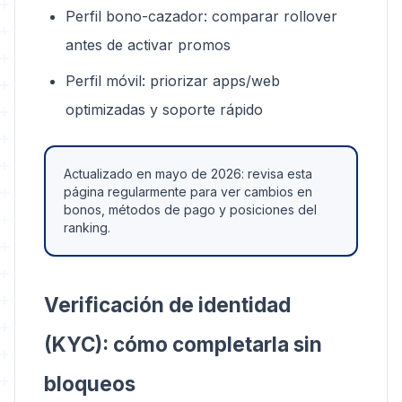
Perfil bono-cazador: comparar rollover
antes de activar promos
Perfil móvil: priorizar apps/web
optimizadas y soporte rápido
Actualizado en mayo de 2026: revisa esta
página regularmente para ver cambios en
bonos, métodos de pago y posiciones del
ranking.
Verificación de identidad
(KYC): cómo completarla sin
bloqueos