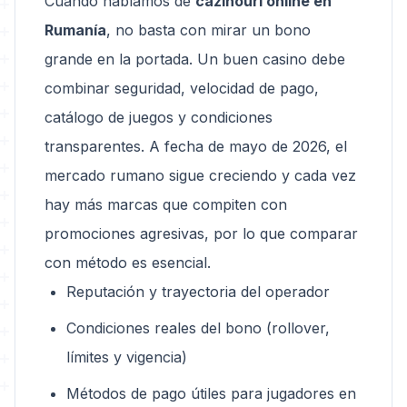
Cuando hablamos de
cazinouri online en
Rumanía
, no basta con mirar un bono
grande en la portada. Un buen casino debe
combinar seguridad, velocidad de pago,
catálogo de juegos y condiciones
transparentes. A fecha de mayo de 2026, el
mercado rumano sigue creciendo y cada vez
hay más marcas que compiten con
promociones agresivas, por lo que comparar
con método es esencial.
Reputación y trayectoria del operador
Condiciones reales del bono (rollover,
límites y vigencia)
Métodos de pago útiles para jugadores en