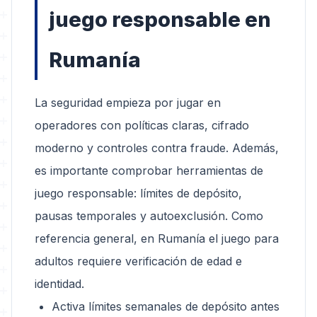
juego responsable en
Rumanía
La seguridad empieza por jugar en
operadores con políticas claras, cifrado
moderno y controles contra fraude. Además,
es importante comprobar herramientas de
juego responsable: límites de depósito,
pausas temporales y autoexclusión. Como
referencia general, en Rumanía el juego para
adultos requiere verificación de edad e
identidad.
Activa límites semanales de depósito antes