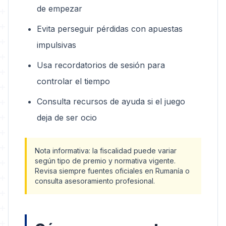
de empezar
Evita perseguir pérdidas con apuestas
impulsivas
Usa recordatorios de sesión para
controlar el tiempo
Consulta recursos de ayuda si el juego
deja de ser ocio
Nota informativa: la fiscalidad puede variar
según tipo de premio y normativa vigente.
Revisa siempre fuentes oficiales en Rumanía o
consulta asesoramiento profesional.