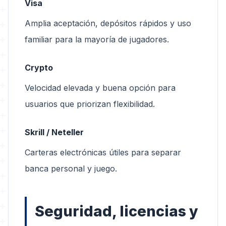
Visa
Amplia aceptación, depósitos rápidos y uso
familiar para la mayoría de jugadores.
Crypto
Velocidad elevada y buena opción para
usuarios que priorizan flexibilidad.
Skrill / Neteller
Carteras electrónicas útiles para separar
banca personal y juego.
Seguridad, licencias y