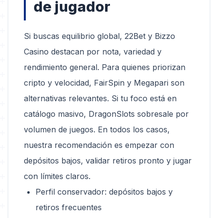
de jugador
Si buscas equilibrio global, 22Bet y Bizzo
Casino destacan por nota, variedad y
rendimiento general. Para quienes priorizan
cripto y velocidad, FairSpin y Megapari son
alternativas relevantes. Si tu foco está en
catálogo masivo, DragonSlots sobresale por
volumen de juegos. En todos los casos,
nuestra recomendación es empezar con
depósitos bajos, validar retiros pronto y jugar
con límites claros.
Perfil conservador: depósitos bajos y
retiros frecuentes