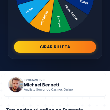
GIRAR RULETA
REVISADO POR:
Michael Bennett
Analista Sénior de Casinos Online