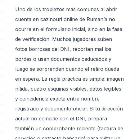
Uno de los tropiezos más comunes al abrir
cuenta en cazinouri online de Rumanía no
ocurre en el formulario inicial, sino en la fase
de verificación. Muchos jugadores suben
fotos borrosas del DNI, recortan mal los
bordes o usan documentos caducados y
luego se sorprenden cuando el retiro queda
en espera. La regla práctica es simple: imagen
nítida, cuatro esquinas visibles, datos legibles
y coincidencia exacta entre nombre
registrado y documento oficial. Si tu dirección
actual no coincide con el DNI, prepara
también un comprobante reciente (factura de
servicios o extracto bancario) para evitar un