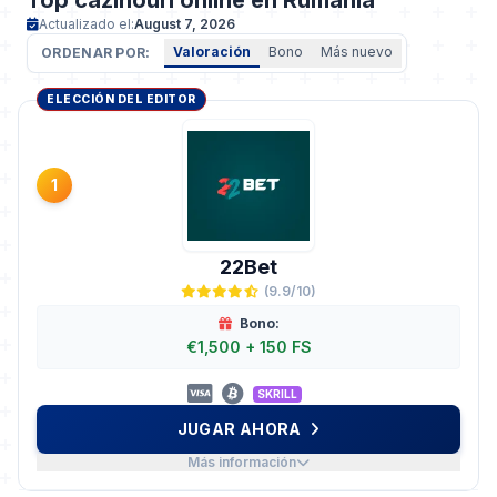
Top cazinouri online en Rumanía
Actualizado el:
August 7, 2026
Valoración
Bono
Más nuevo
ORDENAR POR:
ELECCIÓN DEL EDITOR
1
22Bet
(9.9/10)
Bono:
€1,500 + 150 FS
SKRILL
JUGAR AHORA
Más información