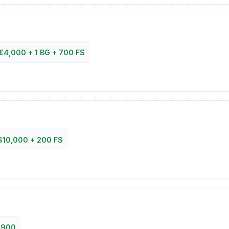
GUT ZU WISSEN
Limited crypto options
€4,000 + 1 BG + 700 FS
GUT ZU WISSEN
Withdrawal processing can be sl
$10,000 + 200 FS
GUT ZU WISSEN
Interface can feel cluttered
€900