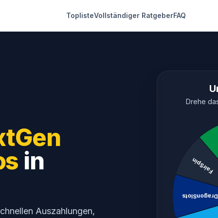
Topliste
Vollständiger Ratgeber
FAQ
U
Drehe das
xtGen
os
in
schnellen Auszahlungen
,