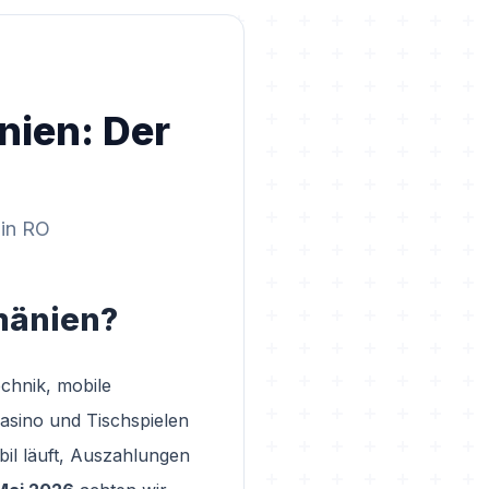
ien: Der
 in RO
mänien?
chnik, mobile
asino und Tischspielen
bil läuft, Auszahlungen