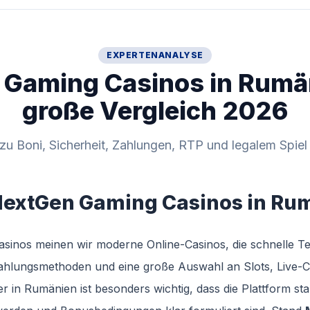
EXPERTENANALYSE
 Gaming Casinos in Rumän
große Vergleich 2026
 zu Boni, Sicherheit, Zahlungen, RTP und legalem Spiel
NextGen Gaming Casinos in Ru
sinos meinen wir moderne Online-Casinos, die schnelle Te
 Zahlungsmethoden und eine große Auswahl an Slots, Live-C
r in Rumänien ist besonders wichtig, dass die Plattform sta