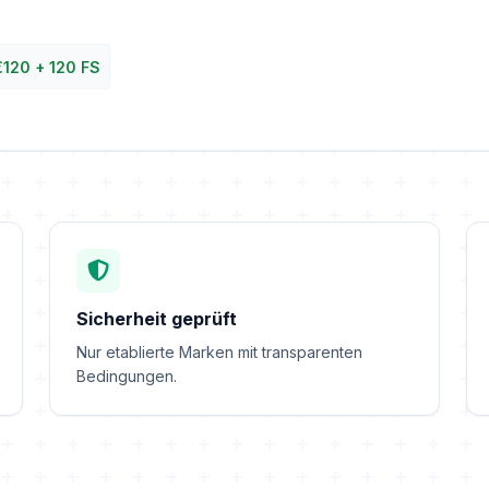
Smaller welcome bonus
€120 + 120 FS
GUT ZU WISSEN
Limited table game selection
Sicherheit geprüft
Nur etablierte Marken mit transparenten
Bedingungen.