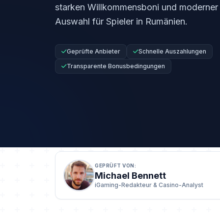
starken Willkommensboni und moderne
Auswahl für Spieler in Rumänien.
Geprüfte Anbieter
Schnelle Auszahlungen
Transparente Bonusbedingungen
GEPRÜFT VON:
Michael Bennett
iGaming-Redakteur & Casino-Analyst