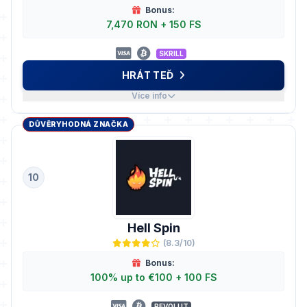
Bonus:
7,470 RON + 150 FS
SKRILL
HRÁT TEĎ
Více info
DŮVĚRYHODNÁ ZNAČKA
PROČ SE NÁM LÍBÍ
RTP: 96%
Min Deposit: 10 RON
Payout speed: Under 1 hour
10
Casino Games: 6000+
CO VĚDĚT
Hell Spin
Support not always 24/7
(8.3/10)
Bonus:
100% up to €100 + 100 FS
REVOLUT