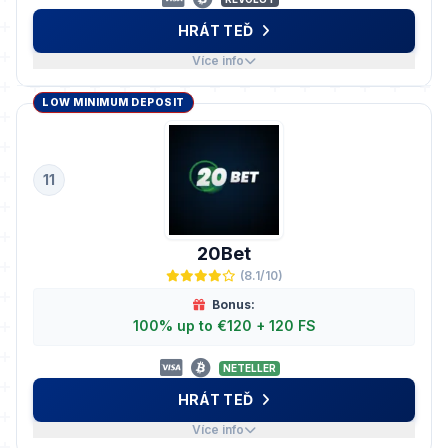
HRÁT TEĎ
Více info
LOW MINIMUM DEPOSIT
PROČ SE NÁM LÍBÍ
RTP: 97%
Min Deposit: €5
Payout speed: 1-3 hours
11
Casino Games: 3500+
CO VĚDĚT
20Bet
Smaller welcome bonus
(8.1/10)
Bonus:
100% up to €120 + 120 FS
NETELLER
HRÁT TEĎ
Více info