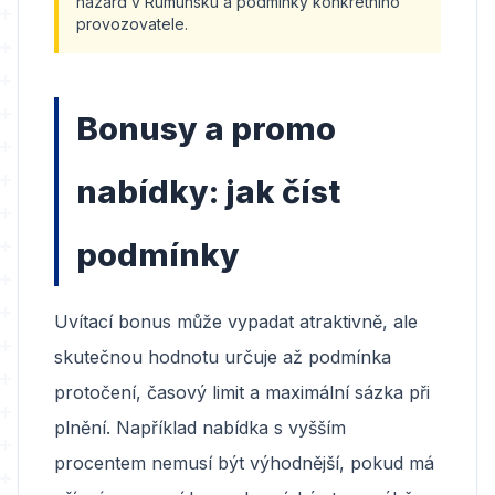
hazard v Rumunsku a podmínky konkrétního
provozovatele.
Bonusy a promo
nabídky: jak číst
podmínky
Uvítací bonus může vypadat atraktivně, ale
skutečnou hodnotu určuje až podmínka
protočení, časový limit a maximální sázka při
plnění. Například nabídka s vyšším
procentem nemusí být výhodnější, pokud má