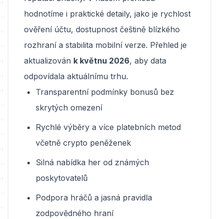
hodnotíme i praktické detaily, jako je rychlost
ověření účtu, dostupnost češtině blízkého
rozhraní a stabilita mobilní verze. Přehled je
aktualizován
k květnu 2026
, aby data
odpovídala aktuálnímu trhu.
Transparentní podmínky bonusů bez
skrytých omezení
Rychlé výběry a více platebních metod
včetně crypto peněženek
Silná nabídka her od známých
poskytovatelů
Podpora hráčů a jasná pravidla
zodpovědného hraní