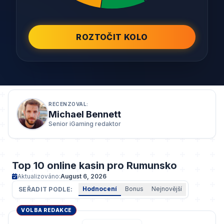
ROZTOČIT KOLO
RECENZOVAL:
Michael Bennett
Senior iGaming redaktor
Top 10 online kasin pro Rumunsko
Aktualizováno:
August 6, 2026
Hodnocení
Bonus
Nejnovější
SEŘADIT PODLE:
VOLBA REDAKCE