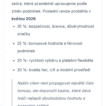
skóre, které pravidelně upravujeme podle
změn podmínek. Poslední revize proběhla v
květnu 2026
.
35 %: bezpečnost, licence, důvěryhodnost
značky
25 %: bonusová hodnota a férovost
podmínek
20 %: rychlost výběru a platební flexibilita
20 %: kvalita her, UX a mobilní prostředí
Naším cílem není propagovat největší číslo
bonusu, ale doporučit kasino, které dává
hráči nejlepší dlouhodobou hodnotu a
bezpečný zážitek.