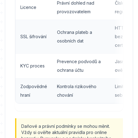
Právní dohled nad
Číslo licen
Licence
provozovatelem
regulátor
HTTPS,
Ochrana plateb a
SSL šifrování
bezpečnos
osobních dat
certifikát
Prevence podvodů a
Jasné pož
KYC proces
ochrana účtu
ověření
Zodpovědné
Kontrola rizikového
Limity, pau
hraní
chování
sebevylou
Daňové a právní podmínky se mohou měnit.
Vždy si ověřte aktuální pravidla pro online