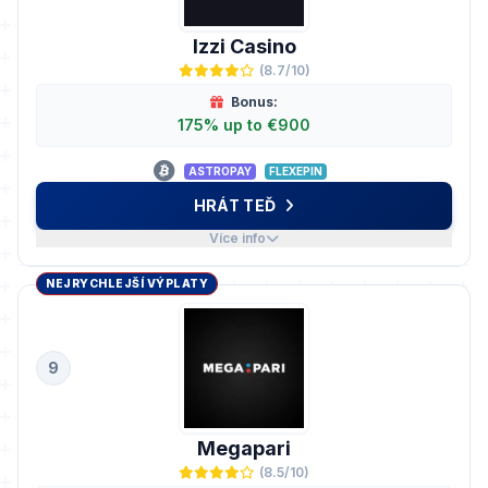
CO VĚDĚT
Izzi Casino
Interface can feel cluttered
(8.7/10)
Bonus:
175% up to €900
ASTROPAY
FLEXEPIN
HRÁT TEĎ
Více info
NEJRYCHLEJŠÍ VÝPLATY
PROČ SE NÁM LÍBÍ
RTP: 96%
Min Deposit: €5
Payout speed: 1-24 hours
9
Casino Games: 4500+
CO VĚDĚT
Megapari
Limited payment methods
(8.5/10)