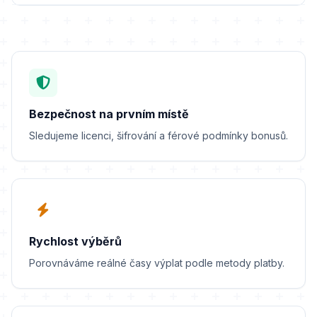
PROČ SE NÁM LÍBÍ
RTP: 96%
Min Deposit: €1
Payout speed: 1-24 hours
Casino Games: 5000+
CO VĚDĚT
Bezpečnost na prvním místě
Limited table game selection
Sledujeme licenci, šifrování a férové podmínky bonusů.
Rychlost výběrů
Porovnáváme reálné časy výplat podle metody platby.