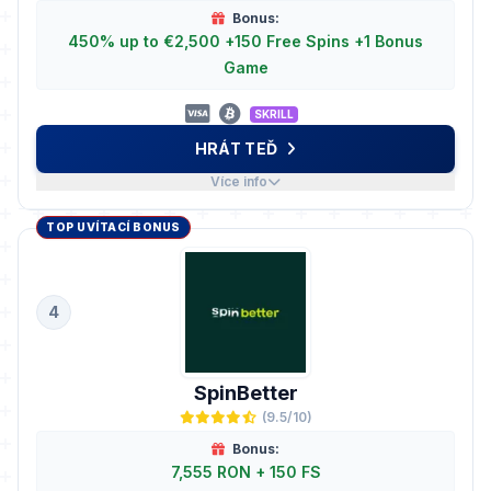
Bonus:
450% up to €2,500 +150 Free Spins +1 Bonus
Game
SKRILL
HRÁT TEĎ
Více info
TOP UVÍTACÍ BONUS
PROČ SE NÁM LÍBÍ
RTP: 97%
Min Deposit: €10
Payout speed: 1-3 hours
4
Casino Games: 7000+
CO VĚDĚT
SpinBetter
Wagering: Bonus x40
(9.5/10)
Bonus:
7,555 RON + 150 FS