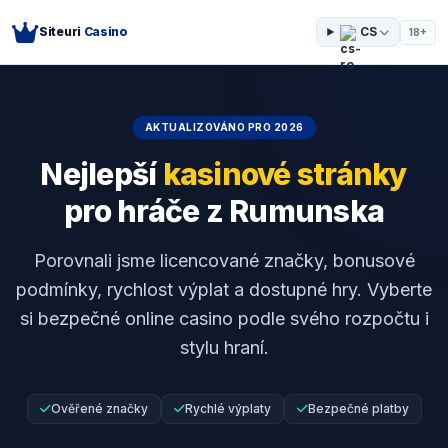
Siteuri
Casino
CS
18+
AKTUALIZOVÁNO PRO 2026
Nejlepší
kasinové stránky
pro hráče z Rumunska
Porovnali jsme licencované značky, bonusové
podmínky, rychlost výplat a dostupné hry.
Vyberte
si bezpečné online casino
podle svého rozpočtu i
stylu hraní.
Ověřené značky
Rychlé výplaty
Bezpečné platby